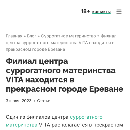
Перейти
18+
к
КОНТАКТЫ
содержимому
Главная
»
Блог
»
Суррогатное материнство
»
Филиал
центра суррогатного материнства VITA находится в
прекрасном городе Ереване
Филиал центра
суррогатного материнства
VITA находится в
прекрасном городе Ереване
3 июля, 2023
Статьи
Один из филиалов центра
суррогатного
материнства
VITA располагается в прекрасном