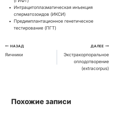
(ГИФТ)
Интрацитоплазматическая инъекция
сперматозоидов (ИКСИ)
Предимплантационное генетическое
тестирование (ПГТ)
Навигация
НАЗАД
ДАЛЕЕ
по
Яичники
Экстракорпоральное
записям
оплодотворение
(extracorpus)
Похожие записи