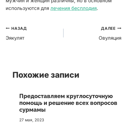
мужчин и женщин различны, но в основном
используются для
лечения бесплодия
.
Навигация
НАЗАД
ДАЛЕЕ
по
Эякулят
Овуляция
записям
Похожие записи
Предоставляем круглосуточную
помощь и решение всех вопросов
сурмамы
27 мая, 2023