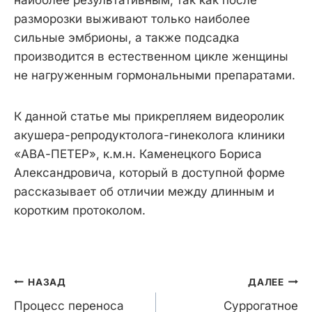
наиболее результативным, так как после
разморозки выживают только наиболее
сильные эмбрионы, а также подсадка
производится в естественном цикле женщины
не нагруженным гормональными препаратами.
К данной статье мы прикрепляем видеоролик
акушера-репродуктолога-гинеколога клиники
«АВА-ПЕТЕР», к.м.н. Каменецкого Бориса
Александровича, который в доступной форме
рассказывает об отличии между длинным и
коротким протоколом.
Навигация
НАЗАД
ДАЛЕЕ
по
Процесс переноса
Суррогатное