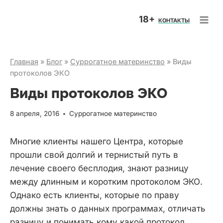
Перейти
18+
к
КОНТАКТЫ
содержимому
Главная
»
Блог
»
Суррогатное материнство
»
Виды
протоколов ЭКО
Виды протоколов ЭКО
8 апреля, 2016
Суррогатное материнство
Многие клиенты нашего Центра, которые
прошли свой долгий и тернистый путь в
лечение своего бесплодия, знают разницу
между длинным и коротким протоколом ЭКО.
Однако есть клиенты, которые по праву
должны знать о данных программах, отличать
разницу и понимать кому какой протокол