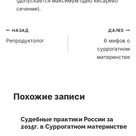
(допускается максимум одно кесарево
сечение).
Навигация
НАЗАД
ДАЛЕЕ
по
Репродуктолог
6 мифов о
записям
суррогатном
материнстве
Похожие записи
Судебные практики России за
2015г. в Суррогатном материнстве