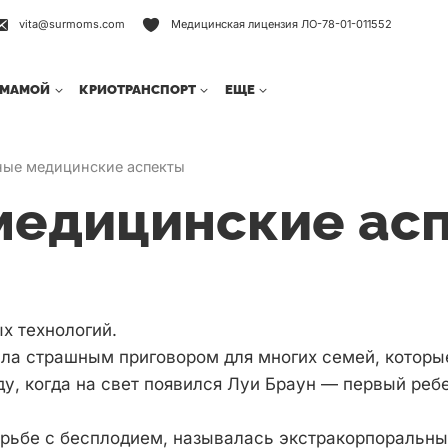
vita@surmoms.com
Медицинская лицензия ЛО-78-01-011552
РМАМОЙ
КРИОТРАНСПОРТ
ЕЩЕ
ные медицинские аспекты
медицинские ас
х технологий.
ыла страшным приговором для многих семей, которы
ду, когда на свет появился Луи Браун — первый реб
орьбе с бесплодием, называлась экстракорпоральн