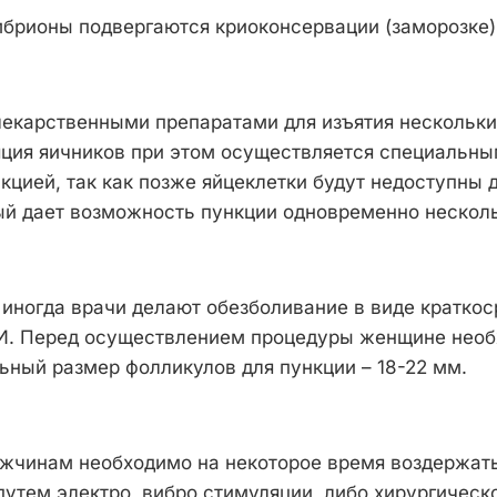
мбрионы подвергаются криоконсервации (заморозке)
екарственными препаратами для изъятия нескольких
яция яичников при этом осуществляется специальны
кцией, так как позже яйцеклетки будут недоступны 
рый дает возможность пункции одновременно нескол
иногда врачи делают обезболивание в виде краткос
ЗИ. Перед осуществлением процедуры женщине необ
ьный размер фолликулов для пункции – 18-22 мм.
чинам необходимо на некоторое время воздержатьс
путем электро, вибро стимуляции, либо хирургичес