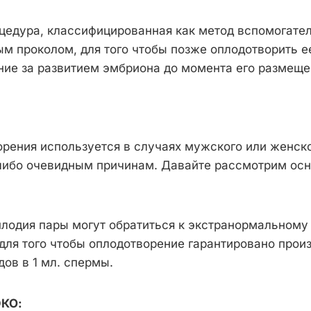
едура, классифицированная как метод вспомогател
ым проколом, для того чтобы позже оплодотворить 
ие за развитием эмбриона до момента его размеще
ения используется в случаях мужского или женског
-либо очевидным причинам. Давайте рассмотрим ос
сплодия пары могут обратиться к экстранормальном
для того чтобы оплодотворение гарантировано прои
ов в 1 мл. спермы.
ЭКО: