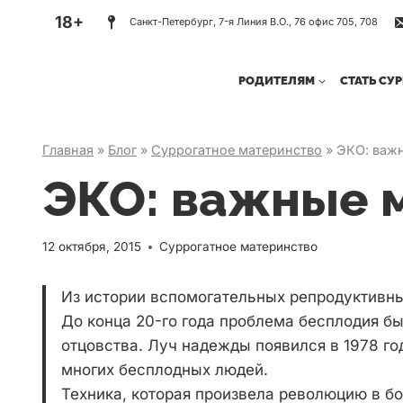
Перейти
18+
Санкт-Петербург, 7-я Линия В.О., 76 офис 705, 708
к
содержимому
РОДИТЕЛЯМ
СТАТЬ СУ
Главная
»
Блог
»
Суррогатное материнство
»
ЭКО: важ
ЭКО: важные 
12 октября, 2015
Суррогатное материнство
Из истории вспомогательных репродуктивны
До конца 20-го года проблема бесплодия б
отцовства. Луч надежды появился в 1978 го
многих бесплодных людей.
Техника, которая произвела революцию в б